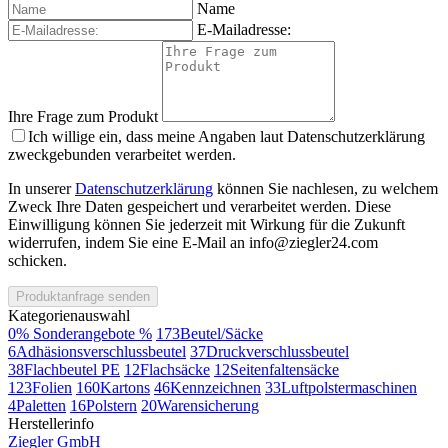
Name
E-Mailadresse:
Ihre Frage zum Produkt
Ich willige ein, dass meine Angaben laut Datenschutzerklärung
zweckgebunden verarbeitet werden.
In unserer
Datenschutzerklärung
können Sie nachlesen, zu welchem
Zweck Ihre Daten gespeichert und verarbeitet werden. Diese
Einwilligung können Sie jederzeit mit Wirkung für die Zukunft
widerrufen, indem Sie eine E-Mail an info@ziegler24.com
schicken.
Produktanfrage senden
Kategorienauswahl
0
% Sonderangebote %
173
Beutel/Säcke
6
Adhäsionsverschlussbeutel
37
Druckverschlussbeutel
38
Flachbeutel PE
12
Flachsäcke
12
Seitenfaltensäcke
123
Folien
160
Kartons
46
Kennzeichnen
33
Luftpolstermaschinen
4
Paletten
16
Polstern
20
Warensicherung
Herstellerinfo
Ziegler GmbH