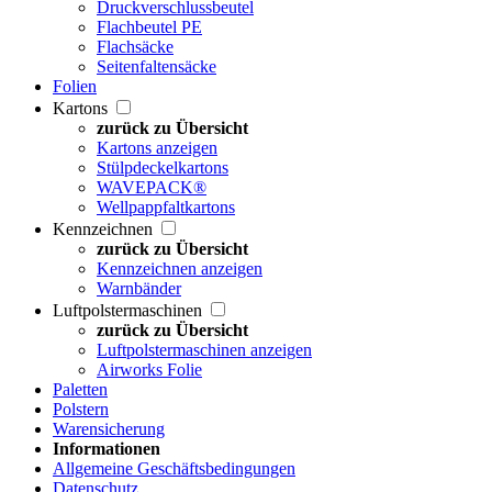
Druckverschlussbeutel
Flachbeutel PE
Flachsäcke
Seitenfaltensäcke
Folien
Kartons
zurück zu Übersicht
Kartons anzeigen
Stülpdeckelkartons
WAVEPACK®
Wellpappfaltkartons
Kennzeichnen
zurück zu Übersicht
Kennzeichnen anzeigen
Warnbänder
Luftpolstermaschinen
zurück zu Übersicht
Luftpolstermaschinen anzeigen
Airworks Folie
Paletten
Polstern
Warensicherung
Informationen
Allgemeine Geschäftsbedingungen
Datenschutz