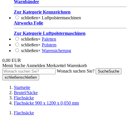
Warnbänder
Zur Kategorie Kennzeichnen
schließen
×
Luftpolstermaschinen
Airworks Folie
Zur Kategorie Luftpolstermaschinen
schließen
×
Paletten
schließen
×
Polstern
schließen
×
Warensicherung
0,00 EUR
Menü
Suche
Anmelden
Merkzettel
Warenkorb
Wonach suchen Sie?
Suche
Suche
schließen
schließen
Startseite
Beutel/Säcke
Flachsäcke
Flachsäcke 900 x 1200 x 0,050 mm
Flachsäcke