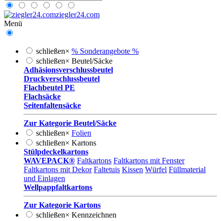
ziegler24.com
Menü
schließen
×
% Sonderangebote %
schließen
×
Beutel/Säcke
Adhäsionsverschlussbeutel
Druckverschlussbeutel
Flachbeutel PE
Flachsäcke
Seitenfaltensäcke
Zur Kategorie Beutel/Säcke
schließen
×
Folien
schließen
×
Kartons
Stülpdeckelkartons
WAVEPACK®
Faltkartons
Faltkartons mit Fenster
Faltkartons mit Dekor
Faltetuis
Kissen
Würfel
Füllmaterial
und Einlagen
Wellpappfaltkartons
Zur Kategorie Kartons
schließen
×
Kennzeichnen