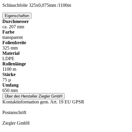
Schlauchfolie 325x0,075mm /1100m
Eigenschaften
Durchmesser
ca. 207 mm
Farbe
transparent
Folienbreite
325 mm
Material
LDPE
Rollenlänge
1100 m
Stärke
75 µ
Umfang
650 mm
Über den Hersteller Ziegler GmbH
Kontaktinformation gem. Art. 19 EU GPSR
Postanschrift
Ziegler GmbH