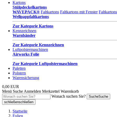
Kartons
Stülpdeckelkartons
WAVEPACK®
Faltkartons
Faltkartons mit Fenster
Faltkarton
Wellpappfaltkartons
Zur Kategorie Kartons
Kennzeichnen
Warnbänder
Zur Kategorie Kennzeichnen
Luftpolstermaschinen
Airworks Folie
Zur Kategorie Luftpolstermaschinen
Paletten
Polstern
Warensicherung
0,00 EUR
Menü
Suche
Anmelden
Merkzettel
Warenkorb
Wonach suchen Sie?
Suche
Suche
schließen
schließen
Startseite
Folien