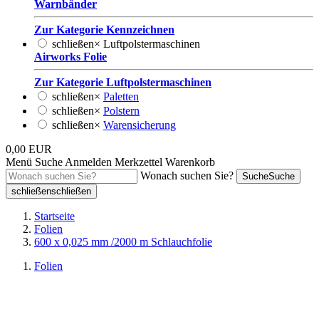
Warnbänder
Zur Kategorie Kennzeichnen
schließen
×
Luftpolstermaschinen
Airworks Folie
Zur Kategorie Luftpolstermaschinen
schließen
×
Paletten
schließen
×
Polstern
schließen
×
Warensicherung
0,00 EUR
Menü
Suche
Anmelden
Merkzettel
Warenkorb
Wonach suchen Sie?
Suche
Suche
schließen
schließen
Startseite
Folien
600 x 0,025 mm /2000 m Schlauchfolie
Folien