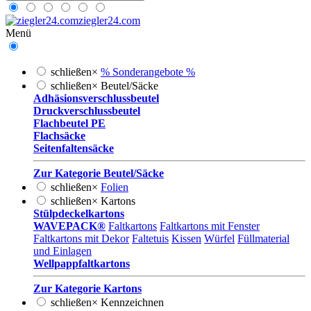
ziegler24.com
Menü
schließen
×
% Sonderangebote %
schließen
×
Beutel/Säcke
Adhäsionsverschlussbeutel
Druckverschlussbeutel
Flachbeutel PE
Flachsäcke
Seitenfaltensäcke
Zur Kategorie Beutel/Säcke
schließen
×
Folien
schließen
×
Kartons
Stülpdeckelkartons
WAVEPACK®
Faltkartons
Faltkartons mit Fenster
Faltkartons mit Dekor
Faltetuis
Kissen
Würfel
Füllmaterial
und Einlagen
Wellpappfaltkartons
Zur Kategorie Kartons
schließen
×
Kennzeichnen