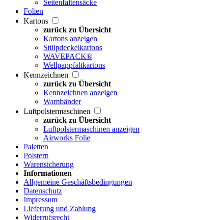
Seitenfaltensäcke
Folien
Kartons
zurück zu Übersicht
Kartons anzeigen
Stülpdeckelkartons
WAVEPACK®
Wellpappfaltkartons
Kennzeichnen
zurück zu Übersicht
Kennzeichnen anzeigen
Warnbänder
Luftpolstermaschinen
zurück zu Übersicht
Luftpolstermaschinen anzeigen
Airworks Folie
Paletten
Polstern
Warensicherung
Informationen
Allgemeine Geschäftsbedingungen
Datenschutz
Impressum
Lieferung und Zahlung
Widerrufsrecht