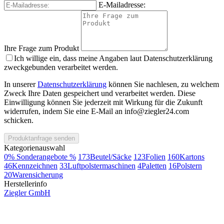
E-Mailadresse:
Ihre Frage zum Produkt
Ich willige ein, dass meine Angaben laut Datenschutzerklärung
zweckgebunden verarbeitet werden.
In unserer
Datenschutzerklärung
können Sie nachlesen, zu welchem
Zweck Ihre Daten gespeichert und verarbeitet werden. Diese
Einwilligung können Sie jederzeit mit Wirkung für die Zukunft
widerrufen, indem Sie eine E-Mail an info@ziegler24.com
schicken.
Produktanfrage senden
Kategorienauswahl
0
% Sonderangebote %
173
Beutel/Säcke
123
Folien
160
Kartons
46
Kennzeichnen
33
Luftpolstermaschinen
4
Paletten
16
Polstern
20
Warensicherung
Herstellerinfo
Ziegler GmbH