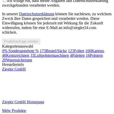
Ich willige ein, dass meine Angaben laut Datenschutzerklärung
zweckgebunden verarbeitet werden.
In unserer
Datenschutzerklärung
können Sie nachlesen, zu welchem
Zweck Ihre Daten gespeichert und verarbeitet werden. Diese
Einwilligung können Sie jederzeit mit Wirkung für die Zukunft
widerrufen, indem Sie eine E-Mail an info@ziegler24.com
schicken.
Produktanfrage senden
Kategorienauswahl
0
% Sonderangebote %
173
Beutel/Säcke
123
Folien
160
Kartons
46
Kennzeichnen
33
Luftpolstermaschinen
4
Paletten
16
Polstern
20
Warensicherung
Herstellerinfo
Ziegler GmbH
Ziegler GmbH Homepage
Mehr Produkte