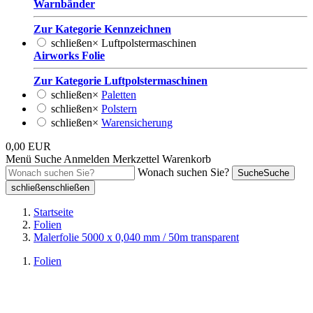
Warnbänder
Zur Kategorie Kennzeichnen
schließen
×
Luftpolstermaschinen
Airworks Folie
Zur Kategorie Luftpolstermaschinen
schließen
×
Paletten
schließen
×
Polstern
schließen
×
Warensicherung
0,00 EUR
Menü
Suche
Anmelden
Merkzettel
Warenkorb
Wonach suchen Sie?
Suche
Suche
schließen
schließen
Startseite
Folien
Malerfolie 5000 x 0,040 mm / 50m transparent
Folien