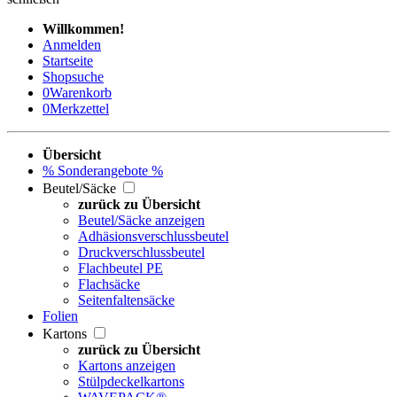
Willkommen!
Anmelden
Startseite
Shopsuche
0
Warenkorb
0
Merkzettel
Übersicht
% Sonderangebote %
Beutel/Säcke
zurück zu Übersicht
Beutel/Säcke anzeigen
Adhäsionsverschlussbeutel
Druckverschlussbeutel
Flachbeutel PE
Flachsäcke
Seitenfaltensäcke
Folien
Kartons
zurück zu Übersicht
Kartons anzeigen
Stülpdeckelkartons