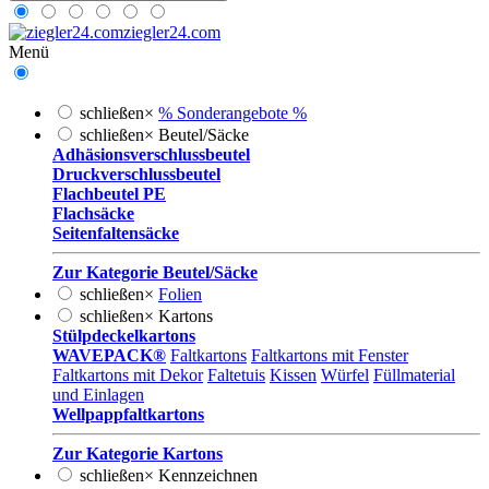
ziegler24.com
Menü
schließen
×
% Sonderangebote %
schließen
×
Beutel/Säcke
Adhäsionsverschlussbeutel
Druckverschlussbeutel
Flachbeutel PE
Flachsäcke
Seitenfaltensäcke
Zur Kategorie Beutel/Säcke
schließen
×
Folien
schließen
×
Kartons
Stülpdeckelkartons
WAVEPACK®
Faltkartons
Faltkartons mit Fenster
Faltkartons mit Dekor
Faltetuis
Kissen
Würfel
Füllmaterial
und Einlagen
Wellpappfaltkartons
Zur Kategorie Kartons
schließen
×
Kennzeichnen