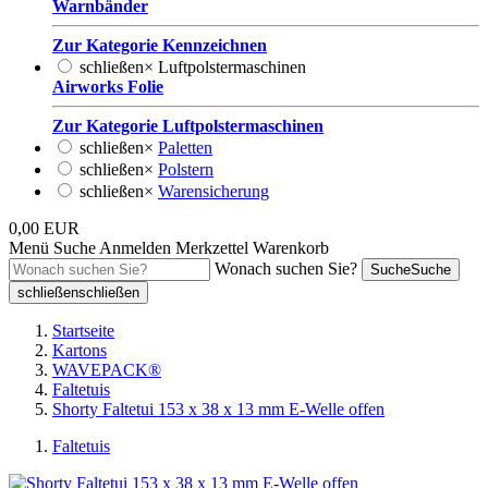
Warnbänder
Zur Kategorie Kennzeichnen
schließen
×
Luftpolstermaschinen
Airworks Folie
Zur Kategorie Luftpolstermaschinen
schließen
×
Paletten
schließen
×
Polstern
schließen
×
Warensicherung
0,00 EUR
Menü
Suche
Anmelden
Merkzettel
Warenkorb
Wonach suchen Sie?
Suche
Suche
schließen
schließen
Startseite
Kartons
WAVEPACK®
Faltetuis
Shorty Faltetui 153 x 38 x 13 mm E-Welle offen
Faltetuis