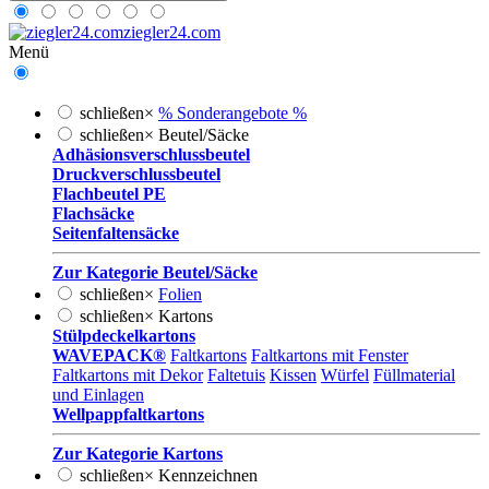
ziegler24.com
Menü
schließen
×
% Sonderangebote %
schließen
×
Beutel/Säcke
Adhäsionsverschlussbeutel
Druckverschlussbeutel
Flachbeutel PE
Flachsäcke
Seitenfaltensäcke
Zur Kategorie Beutel/Säcke
schließen
×
Folien
schließen
×
Kartons
Stülpdeckelkartons
WAVEPACK®
Faltkartons
Faltkartons mit Fenster
Faltkartons mit Dekor
Faltetuis
Kissen
Würfel
Füllmaterial
und Einlagen
Wellpappfaltkartons
Zur Kategorie Kartons
schließen
×
Kennzeichnen