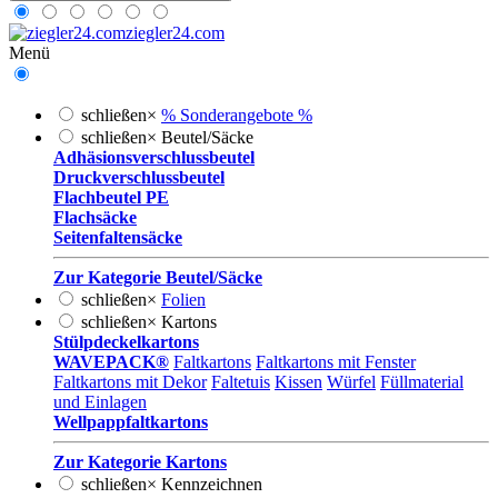
ziegler24.com
Menü
schließen
×
% Sonderangebote %
schließen
×
Beutel/Säcke
Adhäsionsverschlussbeutel
Druckverschlussbeutel
Flachbeutel PE
Flachsäcke
Seitenfaltensäcke
Zur Kategorie Beutel/Säcke
schließen
×
Folien
schließen
×
Kartons
Stülpdeckelkartons
WAVEPACK®
Faltkartons
Faltkartons mit Fenster
Faltkartons mit Dekor
Faltetuis
Kissen
Würfel
Füllmaterial
und Einlagen
Wellpappfaltkartons
Zur Kategorie Kartons
schließen
×
Kennzeichnen