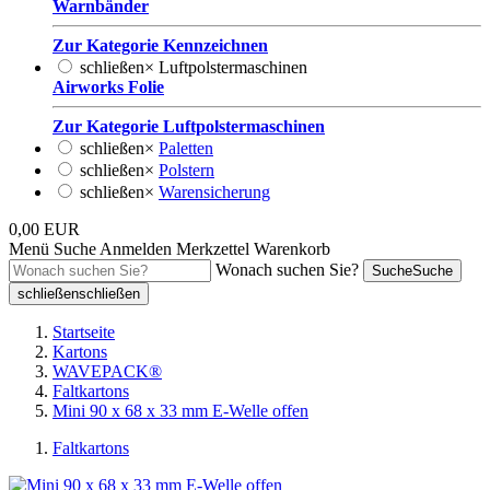
Warnbänder
Zur Kategorie Kennzeichnen
schließen
×
Luftpolstermaschinen
Airworks Folie
Zur Kategorie Luftpolstermaschinen
schließen
×
Paletten
schließen
×
Polstern
schließen
×
Warensicherung
0,00 EUR
Menü
Suche
Anmelden
Merkzettel
Warenkorb
Wonach suchen Sie?
Suche
Suche
schließen
schließen
Startseite
Kartons
WAVEPACK®
Faltkartons
Mini 90 x 68 x 33 mm E-Welle offen
Faltkartons