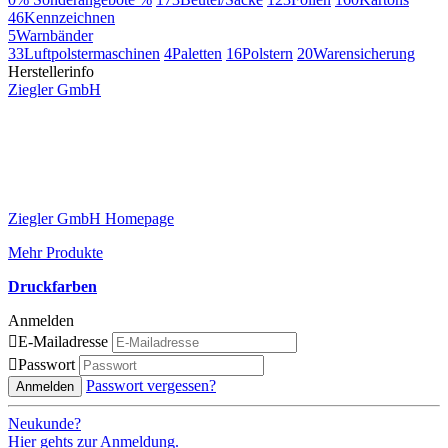
46
Kennzeichnen
5
Warnbänder
33
Luftpolstermaschinen
4
Paletten
16
Polstern
20
Warensicherung
Herstellerinfo
Ziegler GmbH
Ziegler GmbH Homepage
Mehr Produkte
Druckfarben
Anmelden

E-Mailadresse

Passwort
Passwort vergessen?
Anmelden
Neukunde?
Hier gehts zur Anmeldung.