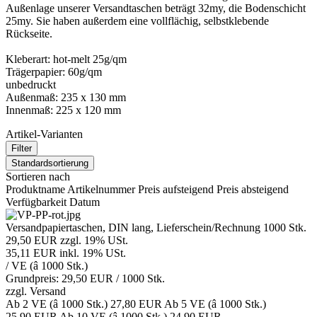
Außenlage unserer Versandtaschen beträgt 32my, die Bodenschicht
25my. Sie haben außerdem eine vollflächig, selbstklebende
Rückseite.
Kleberart: hot-melt 25g/qm
Trägerpapier: 60g/qm
unbedruckt
Außenmaß: 235 x 130 mm
Innenmaß: 225 x 120 mm
Artikel-Varianten
Filter
Standardsortierung
Sortieren nach
Produktname
Artikelnummer
Preis aufsteigend
Preis absteigend
Verfügbarkeit
Datum
Versandpapiertaschen, DIN lang, Lieferschein/Rechnung 1000 Stk.
29,50 EUR
zzgl. 19% USt.
35,11 EUR
inkl. 19% USt.
/ VE (â 1000 Stk.)
Grundpreis: 29,50 EUR /
1000 Stk.
zzgl.
Versand
Ab 2 VE (â 1000 Stk.)
27,80 EUR
Ab 5 VE (â 1000 Stk.)
25,90 EUR
Ab 10 VE (â 1000 Stk.)
24,90 EUR