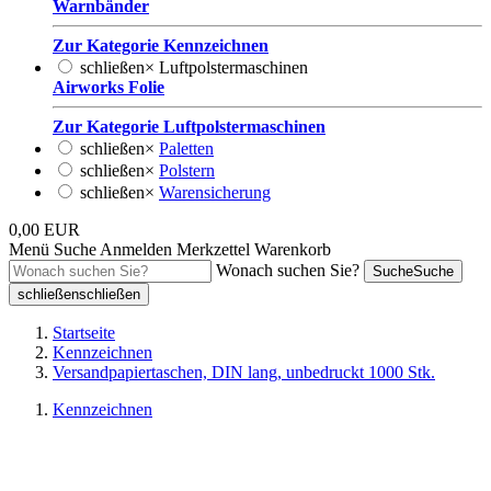
Warnbänder
Zur Kategorie Kennzeichnen
schließen
×
Luftpolstermaschinen
Airworks Folie
Zur Kategorie Luftpolstermaschinen
schließen
×
Paletten
schließen
×
Polstern
schließen
×
Warensicherung
0,00 EUR
Menü
Suche
Anmelden
Merkzettel
Warenkorb
Wonach suchen Sie?
Suche
Suche
schließen
schließen
Startseite
Kennzeichnen
Versandpapiertaschen, DIN lang, unbedruckt 1000 Stk.
Kennzeichnen