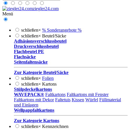
ziegler24.com
Menü
schließen
×
% Sonderangebote %
schließen
×
Beutel/Säcke
Adhäsionsverschlussbeutel
Druckverschlussbeutel
Flachbeutel PE
Flachsäcke
Seitenfaltensäcke
Zur Kategorie Beutel/Säcke
schließen
×
Folien
schließen
×
Kartons
Stülpdeckelkartons
WAVEPACK®
Faltkartons
Faltkartons mit Fenster
Faltkartons mit Dekor
Faltetuis
Kissen
Würfel
Füllmaterial
und Einlagen
Wellpappfaltkartons
Zur Kategorie Kartons
schließen
×
Kennzeichnen