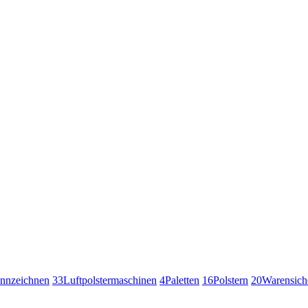
nnzeichnen
33
Luftpolstermaschinen
4
Paletten
16
Polstern
20
Warensich