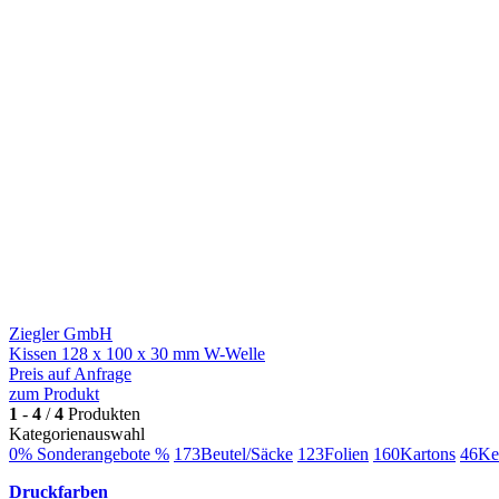
Ziegler GmbH
Kissen 128 x 100 x 30 mm W-Welle
Preis auf Anfrage
zum Produkt
1
-
4
/
4
Produkten
Kategorienauswahl
0
% Sonderangebote %
173
Beutel/Säcke
123
Folien
160
Kartons
46
Ke
Druckfarben