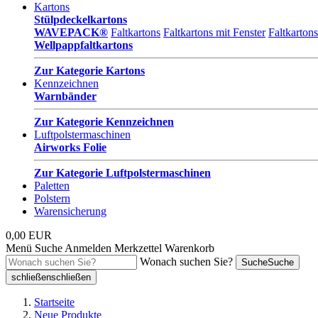
Kartons
Stülpdeckelkartons
WAVEPACK®
Faltkartons
Faltkartons mit Fenster
Faltkarton
Wellpappfaltkartons
Zur Kategorie Kartons
Kennzeichnen
Warnbänder
Zur Kategorie Kennzeichnen
Luftpolstermaschinen
Airworks Folie
Zur Kategorie Luftpolstermaschinen
Paletten
Polstern
Warensicherung
0,00 EUR
Menü
Suche
Anmelden
Merkzettel
Warenkorb
Wonach suchen Sie?
Suche
Suche
schließen
schließen
Startseite
Neue Produkte