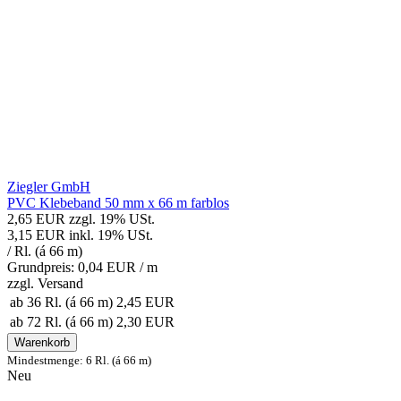
Ziegler GmbH
PVC Klebeband 50 mm x 66 m farblos
2,65 EUR
zzgl. 19% USt.
3,15 EUR
inkl. 19% USt.
/ Rl. (á 66 m)
Grundpreis: 0,04 EUR /
m
zzgl.
Versand
ab 36 Rl. (á 66 m)
2,45 EUR
ab 72 Rl. (á 66 m)
2,30 EUR
Warenkorb
Mindestmenge: 6 Rl. (á 66 m)
Neu