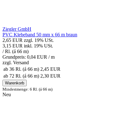
Ziegler GmbH
PVC Klebeband 50 mm x 66 m braun
2,65 EUR
zzgl. 19% USt.
3,15 EUR
inkl. 19% USt.
/ Rl. (á 66 m)
Grundpreis: 0,04 EUR /
m
zzgl.
Versand
ab 36 Rl. (á 66 m)
2,45 EUR
ab 72 Rl. (á 66 m)
2,30 EUR
Warenkorb
Mindestmenge: 6 Rl. (á 66 m)
Neu