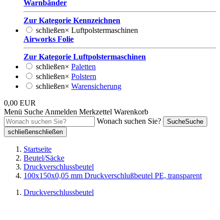
Warnbänder
Zur Kategorie Kennzeichnen
schließen
×
Luftpolstermaschinen
Airworks Folie
Zur Kategorie Luftpolstermaschinen
schließen
×
Paletten
schließen
×
Polstern
schließen
×
Warensicherung
0,00 EUR
Menü
Suche
Anmelden
Merkzettel
Warenkorb
Wonach suchen Sie?
Suche
Suche
schließen
schließen
Startseite
Beutel/Säcke
Druckverschlussbeutel
100x150x0,05 mm Druckverschlußbeutel PE, transparent
Druckverschlussbeutel