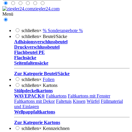
ziegler24.com
Menü
schließen
×
% Sonderangebote %
schließen
×
Beutel/Säcke
Adhäsionsverschlussbeutel
Druckverschlussbeutel
Flachbeutel PE
Flachsäcke
Seitenfaltensäcke
Zur Kategorie Beutel/Säcke
schließen
×
Folien
schließen
×
Kartons
Stülpdeckelkartons
WAVEPACK®
Faltkartons
Faltkartons mit Fenster
Faltkartons mit Dekor
Faltetuis
Kissen
Würfel
Füllmaterial
und Einlagen
Wellpappfaltkartons
Zur Kategorie Kartons
schließen
×
Kennzeichnen