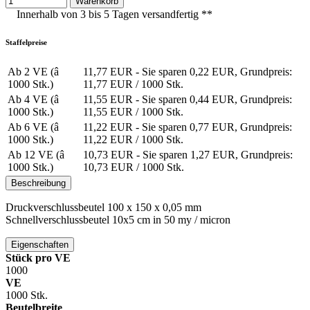
Warenkorb
Innerhalb von 3 bis 5 Tagen versandfertig **
Staffelpreise
Ab 2 VE (â
11,77 EUR
- Sie sparen 0,22 EUR, Grundpreis:
1000 Stk.)
11,77 EUR /
1000 Stk.
Ab 4 VE (â
11,55 EUR
- Sie sparen 0,44 EUR, Grundpreis:
1000 Stk.)
11,55 EUR /
1000 Stk.
Ab 6 VE (â
11,22 EUR
- Sie sparen 0,77 EUR, Grundpreis:
1000 Stk.)
11,22 EUR /
1000 Stk.
Ab 12 VE (â
10,73 EUR
- Sie sparen 1,27 EUR, Grundpreis:
1000 Stk.)
10,73 EUR /
1000 Stk.
Beschreibung
Druckverschlussbeutel 100 x 150 x 0,05 mm
Schnellverschlussbeutel 10x5 cm in 50 my / micron
Eigenschaften
Stück pro VE
1000
VE
1000 Stk.
Beutelbreite