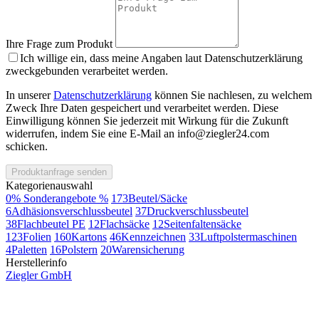
Ihre Frage zum Produkt
Ich willige ein, dass meine Angaben laut Datenschutzerklärung
zweckgebunden verarbeitet werden.
In unserer
Datenschutzerklärung
können Sie nachlesen, zu welchem
Zweck Ihre Daten gespeichert und verarbeitet werden. Diese
Einwilligung können Sie jederzeit mit Wirkung für die Zukunft
widerrufen, indem Sie eine E-Mail an info@ziegler24.com
schicken.
Produktanfrage senden
Kategorienauswahl
0
% Sonderangebote %
173
Beutel/Säcke
6
Adhäsionsverschlussbeutel
37
Druckverschlussbeutel
38
Flachbeutel PE
12
Flachsäcke
12
Seitenfaltensäcke
123
Folien
160
Kartons
46
Kennzeichnen
33
Luftpolstermaschinen
4
Paletten
16
Polstern
20
Warensicherung
Herstellerinfo
Ziegler GmbH