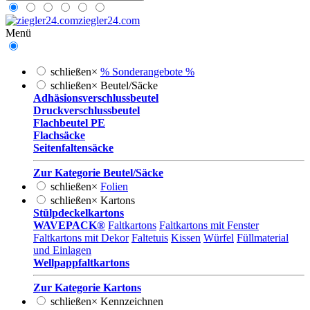
ziegler24.com
Menü
schließen
×
% Sonderangebote %
schließen
×
Beutel/Säcke
Adhäsionsverschlussbeutel
Druckverschlussbeutel
Flachbeutel PE
Flachsäcke
Seitenfaltensäcke
Zur Kategorie Beutel/Säcke
schließen
×
Folien
schließen
×
Kartons
Stülpdeckelkartons
WAVEPACK®
Faltkartons
Faltkartons mit Fenster
Faltkartons mit Dekor
Faltetuis
Kissen
Würfel
Füllmaterial
und Einlagen
Wellpappfaltkartons
Zur Kategorie Kartons
schließen
×
Kennzeichnen