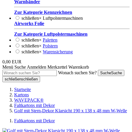
Warnbänder
Zur Kategorie Kennzeichnen
schließen
×
Luftpolstermaschinen
Airworks Folie
Zur Kategorie Luftpolstermaschinen
schließen
×
Paletten
schließen
×
Polstern
schließen
×
Warensicherung
0,00 EUR
Menü
Suche
Anmelden
Merkzettel
Warenkorb
Wonach suchen Sie?
Suche
Suche
schließen
schließen
Startseite
Kartons
WAVEPACK®
Faltkartons mit Dekor
Golf mit Stern-Dekor Klarsicht 190 x 138 x 48 mm W-Welle
Faltkartons mit Dekor