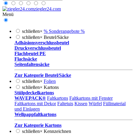
ziegler24.com
Menü
schließen
×
% Sonderangebote %
schließen
×
Beutel/Säcke
Adhäsionsverschlussbeutel
Druckverschlussbeutel
Flachbeutel PE
Flachsäcke
Seitenfaltensäcke
Zur Kategorie Beutel/Säcke
schließen
×
Folien
schließen
×
Kartons
Stülpdeckelkartons
WAVEPACK®
Faltkartons
Faltkartons mit Fenster
Faltkartons mit Dekor
Faltetuis
Kissen
Würfel
Füllmaterial
und Einlagen
Wellpappfaltkartons
Zur Kategorie Kartons
schließen
×
Kennzeichnen