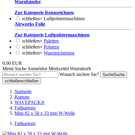
Warnbänder
Zur Kategorie Kennzeichnen
schließen
×
Luftpolstermaschinen
Airworks Folie
Zur Kategorie Luftpolstermaschinen
schließen
×
Paletten
schließen
×
Polstern
schließen
×
Warensicherung
0,00 EUR
Menü
Suche
Anmelden
Merkzettel
Warenkorb
Wonach suchen Sie?
Suche
Suche
schließen
schließen
Startseite
Kartons
WAVEPACK®
Faltkartons
Mini 82 x 58 x 33 mm W-Welle
Faltkartons