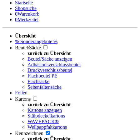
Startseite
Shopsuche
0
Warenkorb
0
Merkzettel
Übersicht
% Sonderangebote %
Beutel/Säcke
zurück zu Übersicht
Beutel/Säcke anzeigen
Adhäsionsverschlussbeutel
Druckverschlussbeutel
Flachbeutel PE
Flachsäcke
Seitenfaltensäcke
Folien
Kartons
zurück zu Übersicht
Kartons anzeigen
Stülpdeckelkartons
WAVEPACK®
Wellpappfaltkartons
Kennzeichnen
zurück zu Übersicht