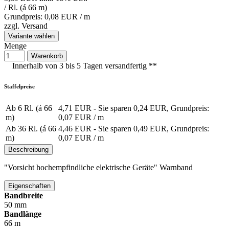
/ Rl. (á 66 m)
Grundpreis: 0,08 EUR /
m
zzgl.
Versand
Variante wählen
Menge
Warenkorb
Innerhalb von 3 bis 5 Tagen versandfertig **
Staffelpreise
Ab 6 Rl. (á 66
4,71 EUR
- Sie sparen 0,24 EUR, Grundpreis:
m)
0,07 EUR /
m
Ab 36 Rl. (á 66
4,46 EUR
- Sie sparen 0,49 EUR, Grundpreis:
m)
0,07 EUR /
m
Beschreibung
"Vorsicht hochempfindliche elektrische Geräte" Warnband
Eigenschaften
Bandbreite
50 mm
Bandlänge
66 m