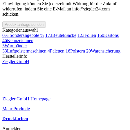
Einwilligung können Sie jederzeit mit Wirkung für die Zukunft
widerrufen, indem Sie eine E-Mail an info@ziegler24.com
schicken.
Produktanfrage senden
Kategorienauswahl
0
% Sonderangebote %
173
Beutel/Säcke
123
Folien
160
Kartons
46
Kennzeichnen
5
Warnbänder
33
Luftpolstermaschinen
4
Paletten
16
Polstern
20
Warensicherung
Herstellerinfo
Ziegler GmbH
Ziegler GmbH Homepage
Mehr Produkte
Druckfarben
Anmelden