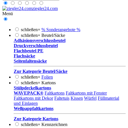
ziegler24.com
Menü
schließen
×
% Sonderangebote %
schließen
×
Beutel/Säcke
Adhäsionsverschlussbeutel
Druckverschlussbeutel
Flachbeutel PE
Flachsäcke
Seitenfaltensäcke
Zur Kategorie Beutel/Säcke
schließen
×
Folien
schließen
×
Kartons
Stülpdeckelkartons
WAVEPACK®
Faltkartons
Faltkartons mit Fenster
Faltkartons mit Dekor
Faltetuis
Kissen
Würfel
Füllmaterial
und Einlagen
Wellpappfaltkartons
Zur Kategorie Kartons
schließen
×
Kennzeichnen