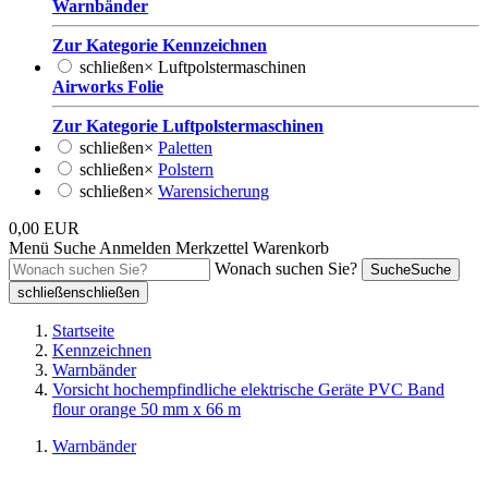
Warnbänder
Zur Kategorie Kennzeichnen
schließen
×
Luftpolstermaschinen
Airworks Folie
Zur Kategorie Luftpolstermaschinen
schließen
×
Paletten
schließen
×
Polstern
schließen
×
Warensicherung
0,00 EUR
Menü
Suche
Anmelden
Merkzettel
Warenkorb
Wonach suchen Sie?
Suche
Suche
schließen
schließen
Startseite
Kennzeichnen
Warnbänder
Vorsicht hochempfindliche elektrische Geräte PVC Band
flour orange 50 mm x 66 m
Warnbänder