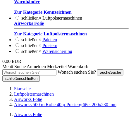
Warnbänder
Zur Kategorie Kennzeichnen
schließen
×
Luftpolstermaschinen
Airworks Folie
Zur Kategorie Luftpolstermaschinen
schließen
×
Paletten
schließen
×
Polstern
schließen
×
Warensicherung
0,00 EUR
Menü
Suche
Anmelden
Merkzettel
Warenkorb
Wonach suchen Sie?
Suche
Suche
schließen
schließen
Startseite
Luftpolstermaschinen
Airworks Folie
Airworks 500 m Rolle 40 µ Polstergröße: 200x230 mm
Airworks Folie