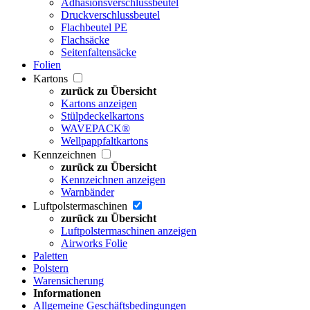
Adhäsionsverschlussbeutel
Druckverschlussbeutel
Flachbeutel PE
Flachsäcke
Seitenfaltensäcke
Folien
Kartons
zurück zu Übersicht
Kartons anzeigen
Stülpdeckelkartons
WAVEPACK®
Wellpappfaltkartons
Kennzeichnen
zurück zu Übersicht
Kennzeichnen anzeigen
Warnbänder
Luftpolstermaschinen
zurück zu Übersicht
Luftpolstermaschinen anzeigen
Airworks Folie
Paletten
Polstern
Warensicherung
Informationen
Allgemeine Geschäftsbedingungen