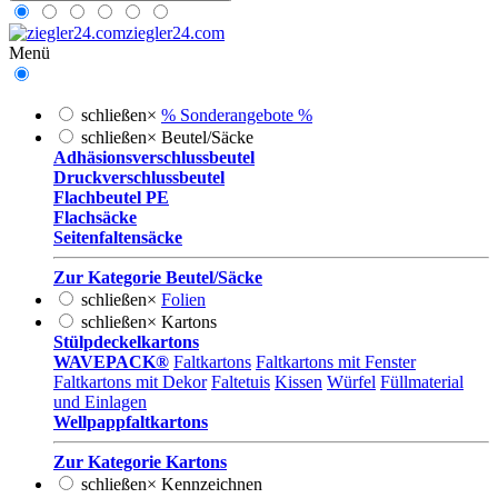
ziegler24.com
Menü
schließen
×
% Sonderangebote %
schließen
×
Beutel/Säcke
Adhäsionsverschlussbeutel
Druckverschlussbeutel
Flachbeutel PE
Flachsäcke
Seitenfaltensäcke
Zur Kategorie Beutel/Säcke
schließen
×
Folien
schließen
×
Kartons
Stülpdeckelkartons
WAVEPACK®
Faltkartons
Faltkartons mit Fenster
Faltkartons mit Dekor
Faltetuis
Kissen
Würfel
Füllmaterial
und Einlagen
Wellpappfaltkartons
Zur Kategorie Kartons
schließen
×
Kennzeichnen