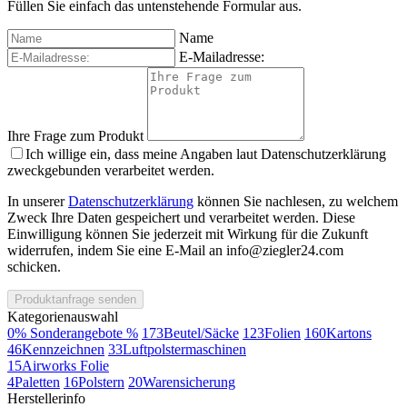
Füllen Sie einfach das untenstehende Formular aus.
Name
E-Mailadresse:
Ihre Frage zum Produkt
Ich willige ein, dass meine Angaben laut Datenschutzerklärung
zweckgebunden verarbeitet werden.
In unserer
Datenschutzerklärung
können Sie nachlesen, zu welchem
Zweck Ihre Daten gespeichert und verarbeitet werden. Diese
Einwilligung können Sie jederzeit mit Wirkung für die Zukunft
widerrufen, indem Sie eine E-Mail an info@ziegler24.com
schicken.
Produktanfrage senden
Kategorienauswahl
0
% Sonderangebote %
173
Beutel/Säcke
123
Folien
160
Kartons
46
Kennzeichnen
33
Luftpolstermaschinen
15
Airworks Folie
4
Paletten
16
Polstern
20
Warensicherung
Herstellerinfo