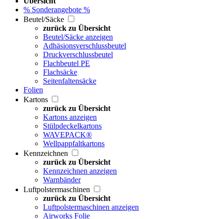
Übersicht
% Sonderangebote %
Beutel/Säcke
zurück zu Übersicht
Beutel/Säcke anzeigen
Adhäsionsverschlussbeutel
Druckverschlussbeutel
Flachbeutel PE
Flachsäcke
Seitenfaltensäcke
Folien
Kartons
zurück zu Übersicht
Kartons anzeigen
Stülpdeckelkartons
WAVEPACK®
Wellpappfaltkartons
Kennzeichnen
zurück zu Übersicht
Kennzeichnen anzeigen
Warnbänder
Luftpolstermaschinen
zurück zu Übersicht
Luftpolstermaschinen anzeigen
Airworks Folie