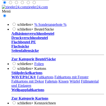
ziegler24.com
Menü
schließen
×
% Sonderangebote %
schließen
×
Beutel/Säcke
Adhäsionsverschlussbeutel
Druckverschlussbeutel
Flachbeutel PE
Flachsäcke
Seitenfaltensäcke
Zur Kategorie Beutel/Säcke
schließen
×
Folien
schließen
×
Kartons
Stülpdeckelkartons
WAVEPACK®
Faltkartons
Faltkartons mit Fenster
Faltkartons mit Dekor
Faltetuis
Kissen
Würfel
Füllmaterial
und Einlagen
Wellpappfaltkartons
Zur Kategorie Kartons
schließen
×
Kennzeichnen