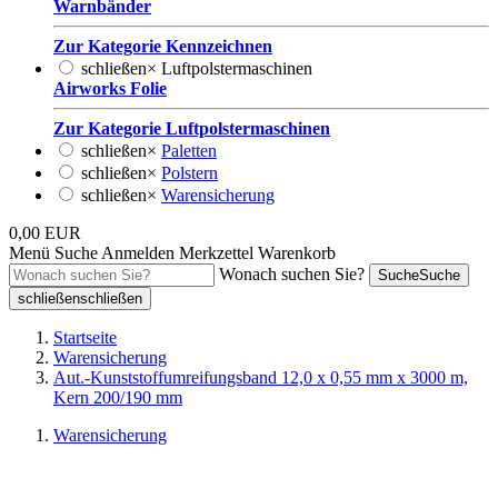
Warnbänder
Zur Kategorie Kennzeichnen
schließen
×
Luftpolstermaschinen
Airworks Folie
Zur Kategorie Luftpolstermaschinen
schließen
×
Paletten
schließen
×
Polstern
schließen
×
Warensicherung
0,00 EUR
Menü
Suche
Anmelden
Merkzettel
Warenkorb
Wonach suchen Sie?
Suche
Suche
schließen
schließen
Startseite
Warensicherung
Aut.-Kunststoffumreifungsband 12,0 x 0,55 mm x 3000 m,
Kern 200/190 mm
Warensicherung