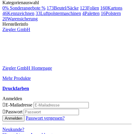
Kategorienauswahl
0
% Sonderangebote %
173
Beutel/Säcke
123
Folien
160
Kartons
46
Kennzeichnen
33
Luftpolstermaschinen
4
Paletten
16
Polstern
20
Warensicherung
Herstellerinfo
Ziegler GmbH
Ziegler GmbH Homepage
Mehr Produkte
Druckfarben
Anmelden

E-Mailadresse

Passwort
Passwort vergessen?
Anmelden
Neukunde?