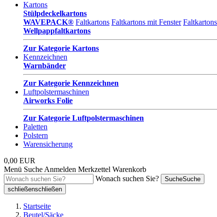
Kartons
Stülpdeckelkartons
WAVEPACK®
Faltkartons
Faltkartons mit Fenster
Faltkarton
Wellpappfaltkartons
Zur Kategorie Kartons
Kennzeichnen
Warnbänder
Zur Kategorie Kennzeichnen
Luftpolstermaschinen
Airworks Folie
Zur Kategorie Luftpolstermaschinen
Paletten
Polstern
Warensicherung
0,00 EUR
Menü
Suche
Anmelden
Merkzettel
Warenkorb
Wonach suchen Sie?
Suche
Suche
schließen
schließen
Startseite
Beutel/Säcke