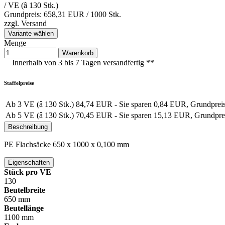
/ VE (â 130 Stk.)
Grundpreis: 658,31 EUR /
1000 Stk.
zzgl.
Versand
Variante wählen
Menge
Warenkorb
Innerhalb von 3 bis 7 Tagen versandfertig **
Staffelpreise
Ab 3 VE (â 130 Stk.)
84,74 EUR
- Sie sparen 0,84 EUR, Grundprei
Ab 5 VE (â 130 Stk.)
70,45 EUR
- Sie sparen 15,13 EUR, Grundpr
Beschreibung
PE Flachsäcke 650 x 1000 x 0,100 mm
Eigenschaften
Stück pro VE
130
Beutelbreite
650 mm
Beutellänge
1100 mm