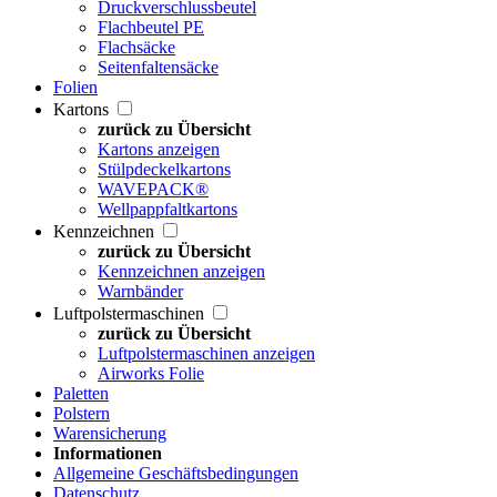
Druckverschlussbeutel
Flachbeutel PE
Flachsäcke
Seitenfaltensäcke
Folien
Kartons
zurück zu Übersicht
Kartons anzeigen
Stülpdeckelkartons
WAVEPACK®
Wellpappfaltkartons
Kennzeichnen
zurück zu Übersicht
Kennzeichnen anzeigen
Warnbänder
Luftpolstermaschinen
zurück zu Übersicht
Luftpolstermaschinen anzeigen
Airworks Folie
Paletten
Polstern
Warensicherung
Informationen
Allgemeine Geschäftsbedingungen
Datenschutz