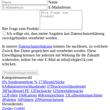
Name
E-Mailadresse:
Ihre Frage zum Produkt
Ich willige ein, dass meine Angaben laut Datenschutzerklärung
zweckgebunden verarbeitet werden.
In unserer
Datenschutzerklärung
können Sie nachlesen, zu welchem
Zweck Ihre Daten gespeichert und verarbeitet werden. Diese
Einwilligung können Sie jederzeit mit Wirkung für die Zukunft
widerrufen, indem Sie eine E-Mail an info@ziegler24.com
schicken.
Produktanfrage senden
Kategorienauswahl
0
% Sonderangebote %
173
Beutel/Säcke
6
Adhäsionsverschlussbeutel
37
Druckverschlussbeutel
38
Flachbeutel PE
12
Flachsäcke
12
Seitenfaltensäcke
123
Folien
160
Kartons
46
Kennzeichnen
33
Luftpolstermaschinen
4
Paletten
16
Polstern
20
Warensicherung
Herstellerinfo
Ziegler GmbH