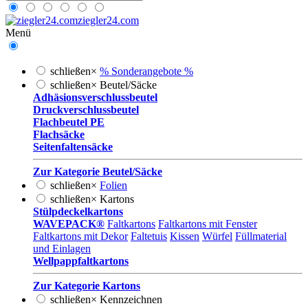
ziegler24.com
Menü
schließen
×
% Sonderangebote %
schließen
×
Beutel/Säcke
Adhäsionsverschlussbeutel
Druckverschlussbeutel
Flachbeutel PE
Flachsäcke
Seitenfaltensäcke
Zur Kategorie Beutel/Säcke
schließen
×
Folien
schließen
×
Kartons
Stülpdeckelkartons
WAVEPACK®
Faltkartons
Faltkartons mit Fenster
Faltkartons mit Dekor
Faltetuis
Kissen
Würfel
Füllmaterial
und Einlagen
Wellpappfaltkartons
Zur Kategorie Kartons
schließen
×
Kennzeichnen