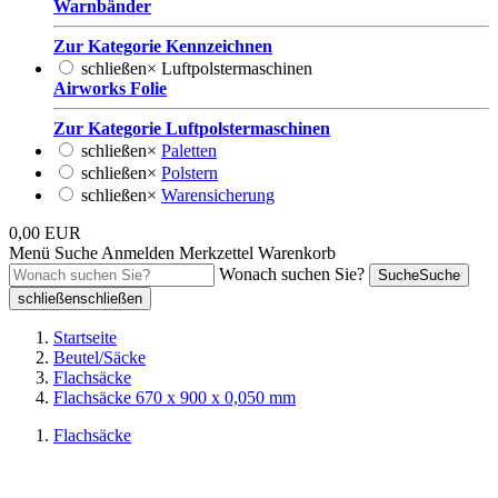
Warnbänder
Zur Kategorie Kennzeichnen
schließen
×
Luftpolstermaschinen
Airworks Folie
Zur Kategorie Luftpolstermaschinen
schließen
×
Paletten
schließen
×
Polstern
schließen
×
Warensicherung
0,00 EUR
Menü
Suche
Anmelden
Merkzettel
Warenkorb
Wonach suchen Sie?
Suche
Suche
schließen
schließen
Startseite
Beutel/Säcke
Flachsäcke
Flachsäcke 670 x 900 x 0,050 mm
Flachsäcke